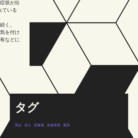
症状が出
れている
続く。
気を付け
有などに
タグ
受診
安心
思春期
発達障害
風邪