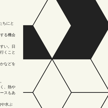
たちにと
する機会
すい。日
行くこと
かなどを
。
く、熱や
ースもあ
物や水ぶ