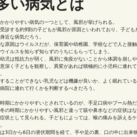
多い病気とは
かかりやすい病気の一つとして、風邪が挙げられる。
受診する約9割の子どもが風邪が原因といわれており、子ども
身近な病気だろう。
な原因はウイルスだが、保育園や幼稚園、学校などで人と接触
ウイルスを知らず知らずのうちにもらってしまう。
幼児は抵抗力が弱く、風邪に免疫がないことから体調を崩しや
意深く子どもを観察し、異変があれば積極的に小児科に連れて
。
することができない乳児などは機嫌が良いか、よく眠れている
病院に連れて行くかを判断するべきだろう。
時期にかかりやすいとされているのが、手足口病やプール熱だ
冬の時期にかかりやすい風邪と違って咳や鼻水などの症状はな
症状として見られる。子どもによっては、喉の痛みを訴えるケ
。
は3日から6日の潜伏期間を経て、手や足の裏、口の中に出来