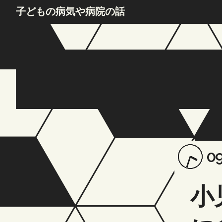
Skip
子どもの病気や病院の話
to
content
Po
09
on
小