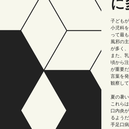
に
子どもが
小児科を
って最も
風邪の主
が多く、
また、乳
頃から注
が重要だ
言葉を発
観察して
夏の暑い
これらは
口内炎が
るようだ
手足口病