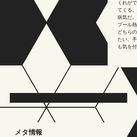
くれがで
てくる。
病気だ。
プール熱
どちらの
たい。手
も気を付
メタ情報