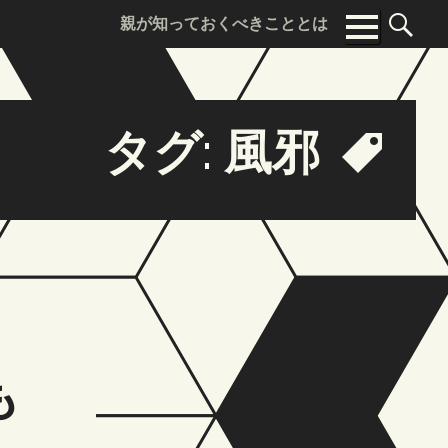
親が知っておくべきこととは
Sea
Menu
for:
タグ:
風邪
も