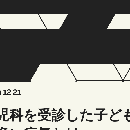
sted
Updated
 12 21
:
on:
児科を受診した子ど